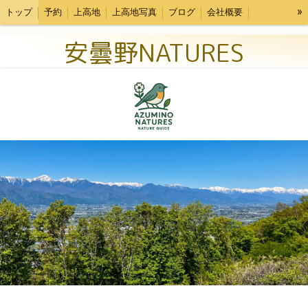
»
トップ
予約
上高地
上高地写真
ブログ
会社概要
特定商取引法表記
安曇野NATURES